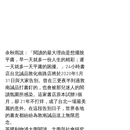
余秋雨說：「閱讀的最大理由是想擺脫
平庸，早一天就多一份人生的精彩；遲
一天就多一天平庸的困擾。」24小時書
店台北誠品敦化南路店將於2020年5月
31日與大家告別。曾在三更夜半到過敦
南誠品打書釘的，也會被那兒迷人的閱
讀氛圍所感染。這家書店原本試辦3個
月，卻 21年不打烊，成了台北一場最美
麗的意外。在這段告別日子，世界各地
的書友都紛紛為敦南誠品送上無限思
念。
英國利物浦大學閱讀、文學與社會研究