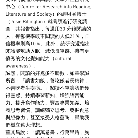
中心（Centre for Research into Reading, 
Literature and Society）的碧琳頓博士
（Josie Billington）就閱讀進行研究調
查。其報告指出，每週用30 分鐘閱讀的
人，抑鬱機率較不閱讀的人低21％，自
信機率則高10％。此外，該研究還指出
閱讀能幫助入眠、減低孤單感、擁有更
優秀的文化覺知能力（cultural 
awareness）。
誠然，閱讀的好處多不勝數，如章學誠
所言：「讀書如飯，善吃飯者長精神，
不善吃者生疾病。」閱讀不單讓我們獲
得靈感、持續學習新知、增強語言能
力、提升寫作能力、豐富專業知識、培
養思考習慣、訓練獨立思考、發掘創意
與想像力，甚至接受人格薰陶，幫助我
們樹立遠大理想。
董其昌說：「讀萬卷書，行萬里路，胸