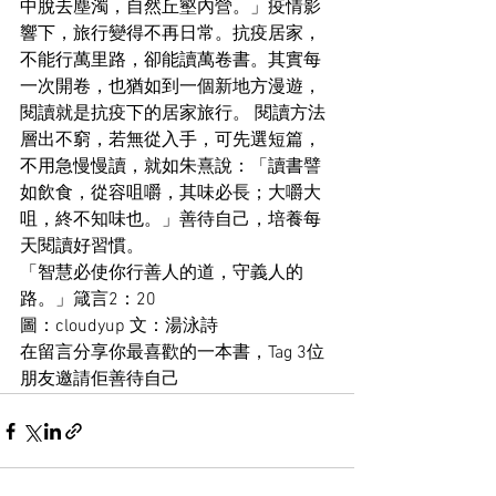
中脫去塵濁，自然丘壑內營。」疫情影
響下，旅行變得不再日常。抗疫居家，
不能行萬里路，卻能讀萬卷書。其實每
一次開卷，也猶如到一個新地方漫遊，
閱讀就是抗疫下的居家旅行。 閱讀方法
層出不窮，若無從入手，可先選短篇，
不用急慢慢讀，就如朱熹說：「讀書譬
如飲食，從容咀嚼，其味必長；大嚼大
咀，終不知味也。」善待自己，培養每
天閱讀好習慣。
「智慧必使你行善人的道，守義人的
路。」箴言2：20
圖：cloudyup 文：湯泳詩
在留言分享你最喜歡的一本書，Tag 3位
朋友邀請佢善待自己