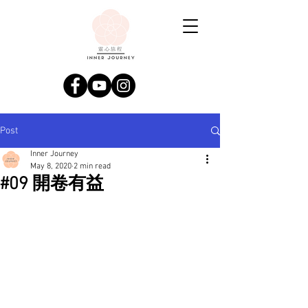
Post
Inner Journey
May 8, 2020
2 min read
#09 開卷有益