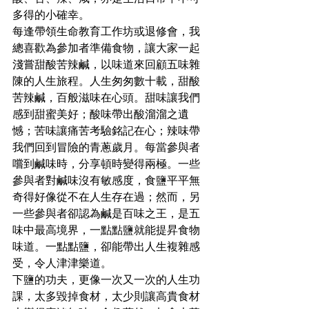
多得的小確幸。
每逢帶領生命教育工作坊或退修會，我
總喜歡為參加者準備食物，讓大家一起
淺嘗甜酸苦辣鹹，以味道來回顧五味雜
陳的人生旅程。人生匆匆數十載，甜酸
苦辣鹹，百般滋味在心頭。甜味讓我們
感到甜蜜美好；酸味帶出酸溜溜之遺
憾；苦味讓痛苦考驗銘記在心；辣味帶
我們回到冒險的青蔥歲月。每當參與者
嚐到鹹味時，分享頓時變得兩極。一些
參與者對鹹味沒有敏感度，食鹽平平無
奇得好像從不在人生存在過；然而，另
一些參與者卻認為鹹是百味之王，是五
味中最高境界，一點點鹽就能提昇食物
味道。一點點鹽，卻能帶出人生複雜感
受，令人津津樂道。
下鹽的功夫，更像一次又一次的人生功
課，太多毀掉食材，太少則讓高貴食材