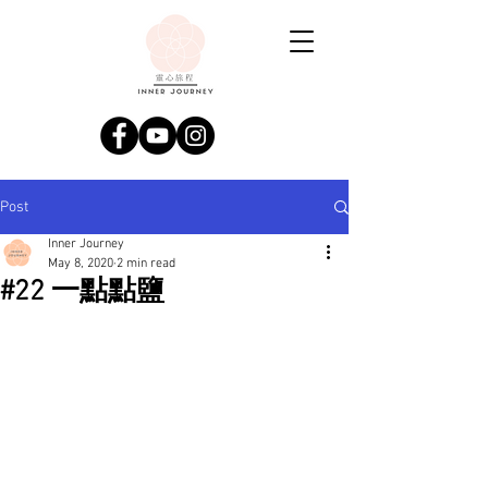
Post
Inner Journey
May 8, 2020
2 min read
#22 一點點鹽