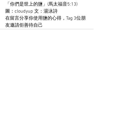
「你們是世上的鹽」(馬太福音5:13)
圖：cloudyup 文：湯泳詩
在留言分享你使用鹽的心得，Tag 3位朋
友邀請佢善待自己
See All
Recent Posts