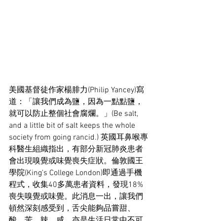
美國基督徒作家楊腓力(Philip Yancey)寫
道：「讓我們成為鹽，因為一點點鹽，
就可以防止整個社會腐爛。」(Be salt, 
and a little bit of salt keeps the whole 
society from going rancid.) 英國耳鼻喉專
科醫生組織指出，有部分新冠肺炎患者
會出現嗅覺或味覺喪失症狀。倫敦國王
學院(King's College London)即通過手機
程式，收集40多萬患者資料，發現18%
喪失嗅覺或味覺。此消息一出，讓我們
頓然深刻感受到，舌尖能夠品嘗甜、
酸、苦、辣、咸，亦是生活日常中不可