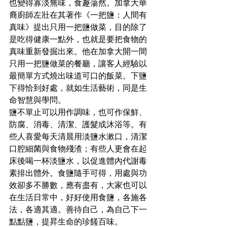
也變得寡淡無味，食趣蕩然。加拿大華
裔廚師左壯在其著作《一把鹽：人間有
真味》提出只用一把鹽做菜，目的除了
是吃得健康一點外，也就是要把食物的
真味重新發掘出來。他在加拿大開一間
只用一把鹽做菜的餐廳，讓客人經驗以
最簡單方式燒出味道可口的飯菜。下鹽
下得恰到好處，就如生活藝術，同是生
命智慧與學問。
鹽不單止可以用作調味，也可作保鮮、
防腐、消毒、清潔、護髮或沐浴等。有
些人喜愛每天清晨用淡鹽水漱口，清潔
口腔細菌與食物殘渣；有些人更會在起
床後喝一杯淡鹽水，以促進體內代謝毒
素排出體外。食鹽隨手可得，用處與功
效卻多不勝數，應有盡有，大家也可以
在生活日常中，好好使用食鹽，各施各
法，各適其適。善待自己，為自己下一
點點鹽，提昇生命的珍饈百味。