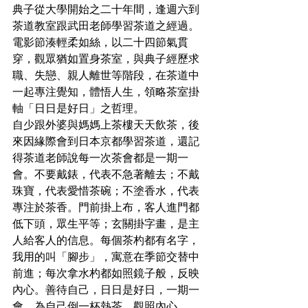
典子從大學開始之二十年間，逢週六到
茶道教室跟武田老師學習茶道之經過。
電影節湊輕柔如絲，以二十四節氣貫
穿，觀眾猶如置身茶室，與典子經歷求
職、失戀、親人離世等階段，在茶道中
一起專注覺知，體悟人生，領略茶室掛
軸「日日是好日」之哲理。
自少跟外婆與媽媽上茶樓天天飲茶，後
來因緣際會到日本京都學習茶道，還記
得茶道老師說每一次茶會都是一期一
會。不要戴錶，代表不急著離去；不戴
珠寶，代表愛惜茶碗；不塗香水，代表
專注於茶香。門前掛上布，客人進門都
低下頭，眾生平等；玄關掛字畫，是主
人給客人的信息。每個茶杓都有名字，
我用的叫「腳步」，寓意在季節交替中
前進；每次拿水杓都如照鏡子般，反映
內心。善待自己，日日是好日，一期一
會，為自己倒一杯熱茶，觀照內心。