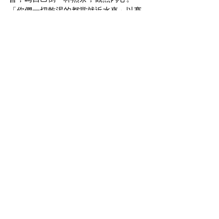
「你們一切乾渴的都當就近水來」以賽
亞書55：1
圖：cloudyup 文：湯泳詩
在留言分享你的飲茶體驗，Tag 3位朋友
邀請佢善待自己
See All
Recent Posts