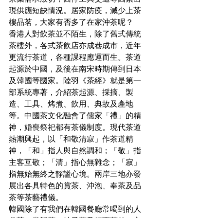
現供應短缺情況。居家防疫，減少上茶
樓品茗，大家有否多了在家沖茶呢？
香港人對飲茶並不陌生，除了舊式傳統
茶樓外，各式茶飲店亦成巷成市，近年
更流行茶道，各種課程應運而生。茶道
起源於中國，及後在南宋時期傳到日本
及韓國等國家。陸羽《茶經》就是第一
部系統專著，介紹茶起源、採摘、製
造、工具、烤煮、飲用、典故及產地
等。中國茶文化融會了儒家「禮」的精
神，婚喪祭祀都有茶儀制度。現代茶道
熱潮興起，以「和敬清寂」作茶道精
神，「和」指人與自然調和；「敬」指
主客互敬；「清」指心無雜念；「寂」
指無始無終之靜謐心境。兩岸三地亦發
展出各具特色的賞茶、沖泡、奉茶及品
茶等茶藝禮儀。
韓國除了有我們在韓國餐廳常喝到的人