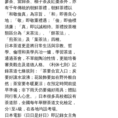
參茶、當歸茶、柚子茶及紅棗茶外，亦
有千年傳統的朝鮮茶禮，朝鮮茶禮以
「和敬儉真」為宗旨，「和」即善良心
地；「敬」即敬重禮遇；「儉」即儉樸
清廉；「真」即以誠相待。茶禮按茶種
類區分為「末茶法」、「餅茶法」、
「煎茶法」及「葉茶法」四種。
日本茶道更是將日常生活與宗教、哲
學、倫理和美學共冶一爐，學習茶道，
通過茶會，不單能陶冶性情，更能培養
審美觀念及道德人格。《利休七則》記
錄茶道七條規則：「茶要合宜入口；炭
要好讓水滾沸；花裝飾要如在野外般自
然；茶室要冬暖夏涼；在預定時間前提
早準備；非下雨天仍要備好雨具；體貼
同行客人心意。」日本很多高校都設有
茶道部，全國每年舉辦茶道文化檢定，
分1至4級，在各地均設考場。
日本電影《日日是好日》即記錄女主角