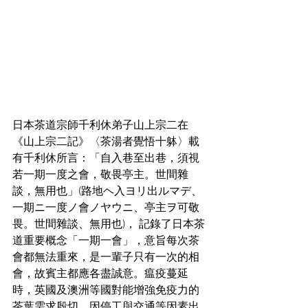
日本茶道宗師千利休弟子山上宗二在
《山上宗二記》〈茶湯者覺悟十躰〉載
有千利休所言：「自入巷至出巷，須視
若一期一度之會，敬畏亭主。世間雜
談，無用也」(路地ヘ入ヨリ出ルマデ、
一期ニ一度ノ會ノヤウニ、亭主ヲ可敬
畏。世間雜談、無用也)， 記錄了日本茶
道重要概念「一期一會」，意旨每次茶
會都無法重來，是一輩子只有一次的相
會，故賓主都應各盡誠意。瘟疫蔓延
時，英國及澳洲等國對能增強免疫力的
茶葉需求殷切，因停工與交通等因素出