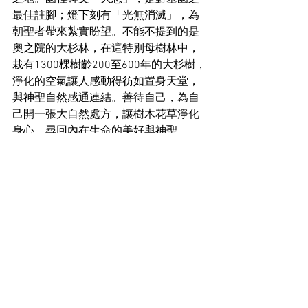
最佳註腳；燈下刻有「光無消滅」，為
朝聖者帶來紮實盼望。不能不提到的是
奧之院的大杉林，在這特別母樹林中，
栽有1300棵樹齡200至600年的大杉樹，
淨化的空氣讓人感動得彷如置身天堂，
與神聖自然感通連結。善待自己，為自
己開一張大自然處方，讓樹木花草淨化
身心，尋回內在生命的美好與神聖。
「於是地發生了青草，和結種子的菜
蔬，各從其類，並結果子的樹木，各從
其類，果子都包著核。神看著是好
的。」創世記1:12
圖：cloudyup 文：湯泳詩
在留言分享你的大自然處方，Tag 3位朋
友邀請佢善待自己