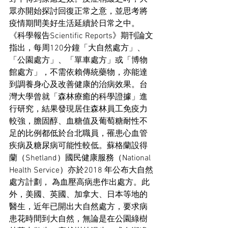
眾亦開始探討回復正常之意，並思考將
疫情期間美好生活延續於日常之中。
《科學報告Scientific Reports》期刊論文
指出，每周120分鐘「大自然處方」、
「公園處方」、「單車處方」或「博物
館處方」，不需依賴傳統藥物，亦能達
到調養身心及改善健康的治病效果。台
灣大學曾就「森林療癒的科學證據」進
行研究，結果發現居住森林員工免疫力
較強，膽固醇、血糖值及葡萄糖耐性不
足的比例都低於台北職員，罹患心血管
疾病及糖尿病可能性較低。蘇格蘭設得
蘭（Shetland）國民健康服務（National 
Health Service）亦於2018 年公布大自然
處方計劃， 為血壓高病患作出處方。此
外，美國、英國、加拿大、日本等地的
醫生，近年已開出大自然處方，要求病
患花時間到大自然，無論是在公園綠樹