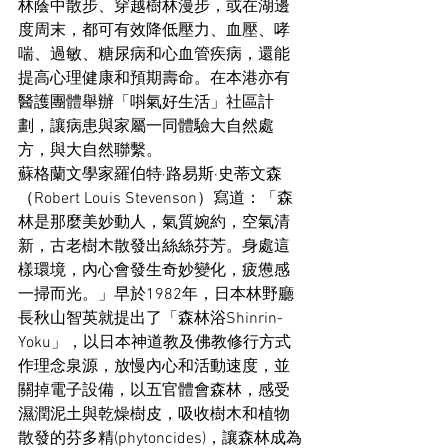
林蔭中散步、穿越樹林漫步，或在湖邊
度周末，都可有效降低壓力、血壓、哮
喘、過敏、糖尿病和心血管疾病，還能
提高心理健康和預期壽命。在本港亦有
醫護團體舉辦「唞氣好生活」社區計
劃，讓病患與家屬一同體驗大自然處
方，與大自然聯繫。
蘇格蘭文學家羅伯特·路易斯·史蒂文森
（Robert Louis Stevenson）寫道：「森
林是那麼美妙動人，氣質婉約，空氣清
新，古老樹木散發出絲絲芬芳。身處這
樣環境，內心會發生奇妙變化，疲憊感
一掃而光。」早於1982年，日本林野廳
長秋山智英就提出了「森林浴Shinrin-
Yoku」，以日本神道教及佛教修行方式
作理念泉源，放慢內心和活動速度，並
關掉電子設備，以五官體會森林，感受
濕潤泥土與乾燥樹皮，吸收樹木和植物
散發的芬多精(phytoncides)，讓森林成為