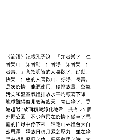
《論語》記載孔子說：「知者樂水，仁
者樂山；知者動，仁者靜；知者樂，仁
者壽。」意指明智的人喜歡水、好動、
快樂；仁慈的人喜歡山、好靜、長壽。
是次疫情，能源使用、碳排放量、空氣
污染和溫室氣體排放水平均顯著下降，
地球難得復見碧海藍天，青山綠水。香
港超過7成面積屬綠化地帶，共有 24 個
郊野公園，不少市民在疫情下從車水馬
龍的忙碌中停下來，歸隱山林體會大自
然恩澤，釋放日積月累之壓力，並在綠
野中得到療癒之效。疫症稍緩之時，大