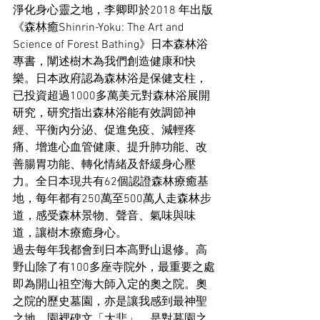
淨化身心靈之地，李卿即於2018 年出版
《森林癒Shinrin-Yoku: The Art and 
Science of Forest Bathing》日本森林浴
專書，闡述樹木為我們創造健康和快
樂。日本政府認為森林浴是保健支柱，
已投資超過1000多萬美元對森林浴展開
研究，研究指出森林浴能有效調節神
經、平衡內分泌、促進免疫、減輕疼
痛、增進心血管健康、提升肺功能、改
善腸胃功能、轉化情緒及舒緩身心壓
力。全日本現共有62個認證森林療癒基
地，每年都有250萬至500萬人走森林步
道，感受森林景物、聲音、氣味與味
道，讓樹木療癒身心。
過去每年我都會到日本高野山退修。高
野山除了有100多座寺院外，最重要之處
即為開山祖空海大師入定的奧之院。奧
之院的歷史墓園，亦是讓我感到最神聖
之地。園裡碑文「大悲」，是對墓園之