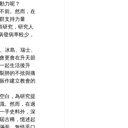
動力呢？
不前。然而，在
群支持力量 
有一項研究，研究人
性病發病率較少，
芬蘭、冰島、瑞士、
會更會在升天節
一起生活後升
裂肺的不捨與痛
振作建立教會的
空白，為研究提
識。然而，在過
一手史料外，深
屆古稀，憶述起
滿面。無怪乎口