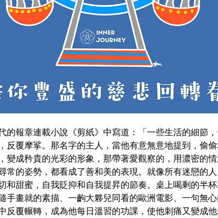
代的報章連載小說《剪紙》中寫道：「一些生活的細節，
，反覆摩挲。那名字的主人，當他有意無意地提到，偷偷
，變成矜貴的光彩的形象，那帶著愛觀察的，用濃密的情
尋常的姿勢，都看成了善和美的表現。就像所有迷戀的人
切和甜蜜，自我貶抑和自我提昇的節奏。桌上喝剩的半杯
隨手畫就的素描、一齣大夥兒同看的歐洲電影、一句無心
中反覆輾轉，成為他每日溫習的功課，使他刺痛又變成他