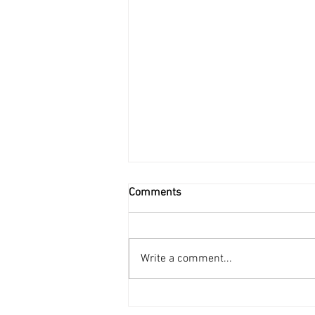
Comments
#50 唯吾知足
Write a comment...