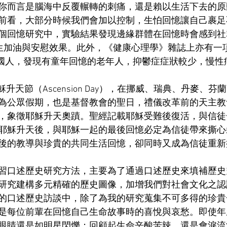
你而言是腦海中反覆輾轉的刺痛，還是賴以生活下去的原
前看，大部分時候我們會加以控制，生怕回憶讓自己裹足
個回憶研究中，實驗結果發現邊緣群體在回憶時會感到社
port)，產生加油與安慰效果。此外，《健康心理學》雜誌上亦
名美國人，發現有童年回憶的老年人，抑鬱症症狀較少，慢
耶穌升天節（Ascension Day），在挪威、瑞典、丹麥、
為公眾假期，也是基督教會的聖日，禮儀改革前的天主教
，象徵耶穌升天奧蹟。聖經記載耶穌受難後復活，與信徒
耶穌升天後，與耶穌一起的最後回憶必定為信徒帶來撕心
後的教導與珍貴的共同生活回憶，卻同時又成為信徒重新
習口述歷史研究方法，主要為了通過口述歷史來填補歷史
研究建構多元精確的歷史圖像，加增我們對社會文化之認
的口述歷史訪談中，除了為我的研究蒐集不可多得的珍貴
是每位前輩在回憶自己生命故事時的喜悅與哀愁。即使年
眼睛還是如明星閃爍；回顧起生命辛酸苦辣，還是會淚流