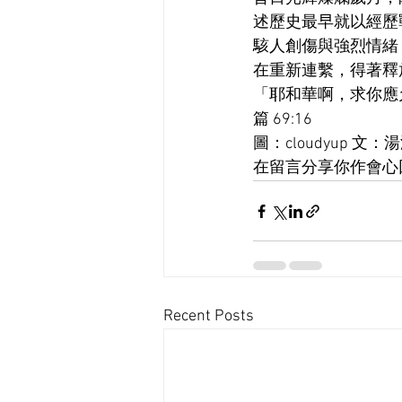
述歷史最早就以經歷
駭人創傷與強烈情緒
在重新連繫，得著釋
「耶和華啊，求你應
篇 69:16
圖：cloudyup 文：
在留言分享你作會心回
Recent Posts