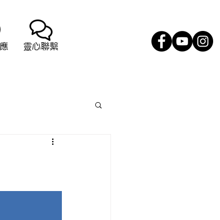
應
靈心聯繫