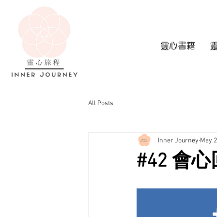
靈心書籍
All Posts
Inner Journey
May 2
#42 會