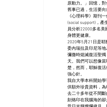
原動力。」回憶，對
舊事已過，生活要向
《心理科學》期刊一
(social sup
員分析22000多
身體更健康。
2020年5月21日是
委內瑞拉及印尼等地
彌撒時熄滅復活聖燭
天。我們可以想像當
楚，然而，耶穌復活
強心針。
我自大學本科開始學
供額外珍貴資料，為
去二十多年從不間斷
刻烙印在我腦海的卻
昔日光輝燦爛歲月，