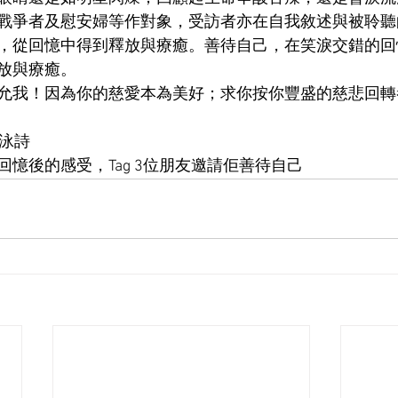
戰爭者及慰安婦等作對象，受訪者亦在自我敘述與被聆聽
，從回憶中得到釋放與療癒。善待自己，在笑淚交錯的回
放與療癒。
允我！因為你的慈愛本為美好；求你按你豐盛的慈悲回轉
湯泳詩
憶後的感受，Tag 3位朋友邀請佢善待自己