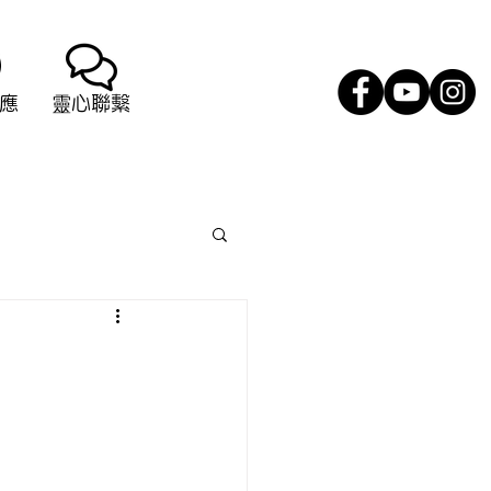
應
靈心聯繫