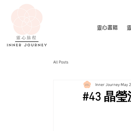
靈心書籍
All Posts
Inner Journey
May 2
#43 晶