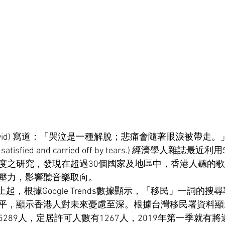
d) 寫道：「哭泣是一種解脫；悲痛會隨著眼淚被帶走。」(It i
ief is satisfied and carried off by tears.) 經濟學人雜誌最
度之研究，發現在超過30個國家及地區中，香港人聽的
壓力，影響聽音樂取向。
晚上起，根據Google Trends數據顯示，「移民」一詞的
平，顯示香港人對未來憂慮至深。根據台灣移民署資料顯示
289人，定居許可人數有1267人，2019年第一季就有將近