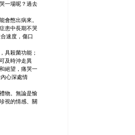
哭一場呢？過去
能會憋出病來。
症患中長期不哭
愈合速度，傷口
，具殺菌功能；
可及時沖走異
和絕望，痛哭一
泄內心深處情
禮物。無論是愉
珍視的情感、關