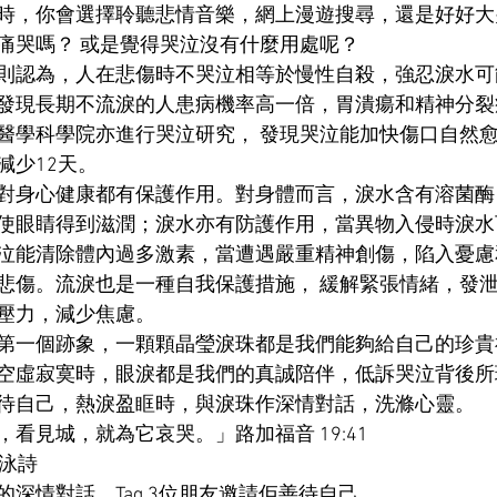
時，你會選擇聆聽悲情音樂，網上漫遊搜尋，還是好好大
痛哭嗎？ 或是覺得哭泣沒有什麼用處呢？
則認為，人在悲傷時不哭泣相等於慢性自殺，強忍淚水可
發現長期不流淚的人患病機率高一倍，胃潰瘍和精神分裂
醫學科學院亦進行哭泣研究， 發現哭泣能加快傷口自然
減少12天。
對身心健康都有保護作用。對身體而言，淚水含有溶菌酶
使眼睛得到滋潤；淚水亦有防護作用，當異物入侵時淚水
泣能清除體內過多激素，當遭遇嚴重精神創傷，陷入憂慮
悲傷。流淚也是一種自我保護措施， 緩解緊張情緒，發
壓力，減少焦慮。
第一個跡象，一顆顆晶瑩淚珠都是我們能夠給自己的珍貴
空虛寂寞時，眼淚都是我們的真誠陪伴，低訴哭泣背後所
待自己，熱淚盈眶時，與淚珠作深情對話，洗滌心靈。
看見城，就為它哀哭。」路加福音 19:41
湯泳詩
深情對話，Tag 3位朋友邀請佢善待自己