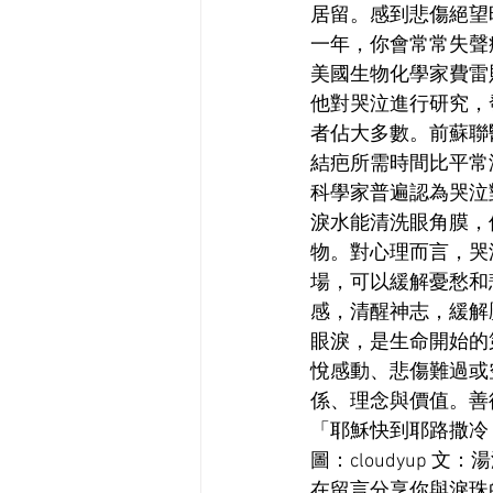
居留。感到悲傷絕望
一年，你會常常失聲
美國生物化學家費雷
他對哭泣進行研究，
者佔大多數。前蘇聯
結疤所需時間比平常
科學家普遍認為哭泣
淚水能清洗眼角膜，
物。對心理而言，哭
場，可以緩解憂愁和
感，清醒神志，緩解
眼淚，是生命開始的
悅感動、悲傷難過或
係、理念與價值。善
「耶穌快到耶路撒冷，
圖：cloudyup 文：
在留言分享你與淚珠的