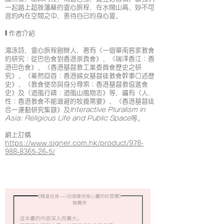
一起踏上超脫藩籬的靈心旅程，在水闊山高、妙不可
言的內在空間之中，善待自己的身心靈。
I
作者介紹
湯泳詩，
靈心旅程創辦人，著有《一個華南客家教會
的研究：從巴色會到香港崇真會》、《瑞澤香江：香
港巴色會》、《香港基督教工業委員會歷史之研
究》、《驀然回首：香港婦女基督徒教會幹事口述歷
史》、《教會使命與身分尋索：香港基督教協進會
史》及《道風行禱：道風山風物志》等，編有《人．
性：香港教會不能迴避的牧養需要》、《香港基督徒
合一運動研究集錄》及
Interactive Pluralism in
Asia: Religious Life and Public Space
等。
網上訂購
https://www.signer.com.hk/product/978-
988-8365-26-5/