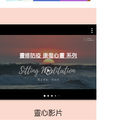
靈修防疫 康復心靈 系列
靈心影片