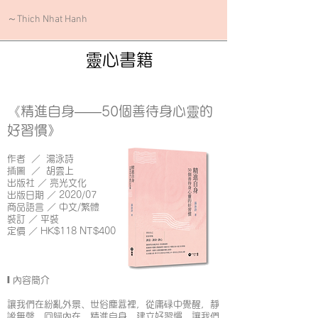
～Thich Nhat Hanh
靈心書籍
《精進自身——50個善待身心靈的
好習慣》
作者 ／ 湯泳詩
插圖 ／ 胡雲上
出版社 ／ 亮光文化
出版日期 ／ 2020/07
商品語言 ／ 中文/繁體
裝訂 ／ 平裝
定價 ／ HK$118 NT$400
I
內容簡介
讓我們在紛亂外景、世俗塵囂裡，從庸碌中覺醒，靜
謐無聲，回歸內在，精進自身，建立好習慣。讓我們