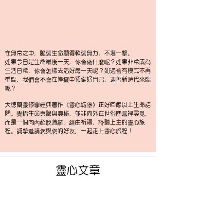
在無常之中，脆弱生命顯得軟弱無力、不堪一擊。
如果今日是生命最後一天，你會做什麼呢？
如果非常成為
生活日常，你會怎樣去活好每一天呢？
如過舊有模式不再
重臨，我們會不會在停擺中預備好自己，
迎著新時代來臨
呢？
大德蘭靈修學經典著作《靈心城堡》正好回應以上生命詰
問。
覺悟生命真諦與奧秘，並非向外在世俗塵囂裡尋覓，
而是一個向內超脫藩籬，經由祈禱，聆聽上主的靈心旅
程。
誠摯邀請您與您的好友，一起走上靈心旅程！
靈心文章