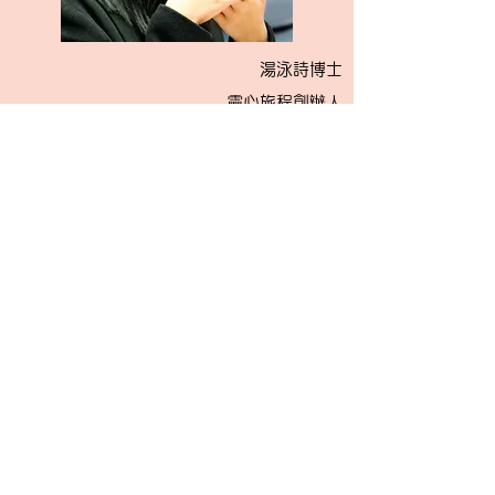
湯泳詩博士
靈心旅程創辦人
各位親愛的朋友，願你平安。香港經過一個又一
個十四日關鍵時刻，已經進入一個非常時期。大
部分人都勉力維持，嘗試讓生活看似一切如常，
同時無可避免地為不明朗的未來感到憂慮。此外
亦有分析預測，在後疫症時代，舊有生活模式將
不復再，人類生活方式將會有徹底改變。
2020年復活節，在耶穌基督受難中，我們瞥見
復活盼望。耶穌基督受難釘十字架死，象徵舊有
思想系統與行為模式的老去與死掉。耶穌基督得
勝復活，呼籲我們要以新的眼光來看待面前不再
一樣的疫症與後疫症時代。
當我們願意放下自我、捨棄老我，完全聚焦於耶