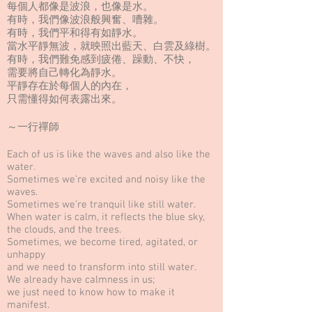
每個人都像是波浪，也像是水。
有時，我們像波浪般興奮、嘈雜。
有時，我們平和得有如靜水。
當水平靜無波，就映照出藍天、白雲及綠樹。
有時，我們難免感到疲倦、躁動、不快，
需要將自己轉化為靜水。
平靜存在於每個人的內在，
只需懂得如何表露出來。
～一行禪師
Each of us is like the waves and also like the
water.
Sometimes we’re excited and noisy like the
waves.
Sometimes we’re tranquil like still water.
When water is calm, it reflects the blue sky,
the clouds, and the trees.
Sometimes, we become tired, agitated, or
unhappy
and we need to transform into still water.
We already have calmness in us;
we just need to know how to make it
manifest.